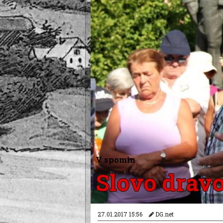
V spomin
Slovo drav
27.01.2017 15:56
DG.net